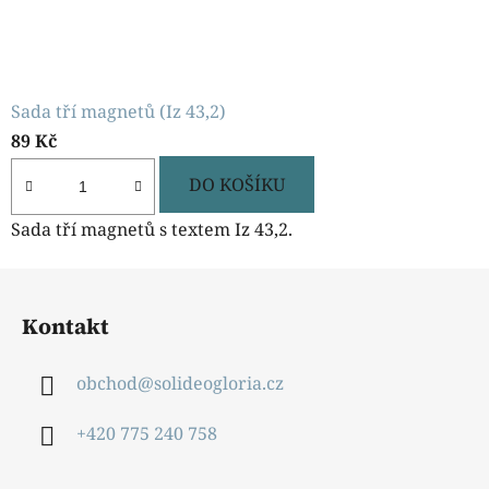
Sada tří magnetů (Iz 43,2)
89 Kč
DO KOŠÍKU
Sada tří magnetů s textem Iz 43,2.
Z
á
Kontakt
p
a
obchod
@
solideogloria.cz
t
í
+420 775 240 758