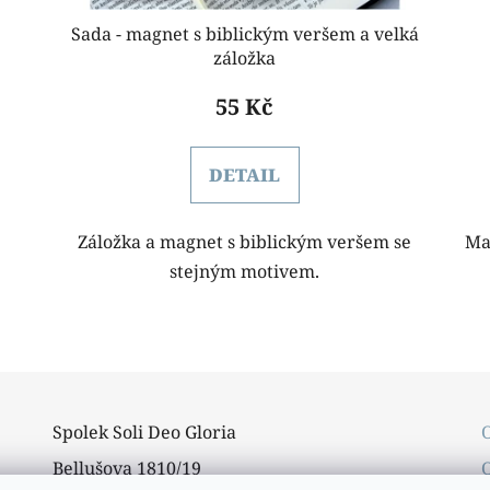
Sada - magnet s biblickým veršem a velká
záložka
55 Kč
DETAIL
Záložka a magnet s biblickým veršem se
Ma
stejným motivem.
O
v
l
á
Spolek Soli Deo Gloria
d
a
Bellušova 1810/19