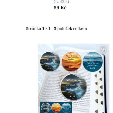
(Iz 43,2)
89 Kč
Stránka
1
z
1
-
3
položek celkem
V
ý
p
i
s
p
r
o
d
u
k