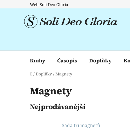
Přejít
Web Soli Deo Gloria
na
obsah
Knihy
Časopis
Doplňky
Ko
Domů
/
Doplňky
/
Magnety
Magnety
Nejprodávanější
Sada tří magnetů