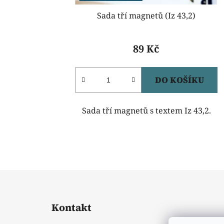
t
Sada tří magnetů (Iz 43,2)
ů
89 Kč
DO KOŠÍKU
Sada tří magnetů s textem Iz 43,2.
Z
á
Kontakt
p