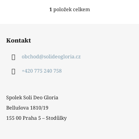
1
položek celkem
O
v
l
Z
á
á
d
Kontakt
p
a
a
c
obchod
@
solideogloria.cz
t
í
í
p
+420 775 240 758
r
v
k
y
Spolek Soli Deo Gloria
v
ý
Bellušova 1810/19
p
155 00 Praha 5 – Stodůlky
i
s
u