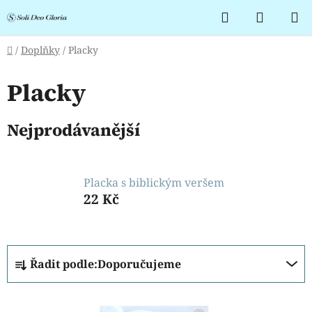
Přejít
Hledat
NÁKUP
na
KOŠÍK
obsah
Domů
/
Doplňky
/
Placky
Placky
Nejprodávanější
Placka s biblickým veršem
22 Kč
Ř
Řadit podle:
Doporučujeme
a
z
V
e