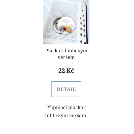
ý
n
p
í
i
p
s
r
p
o
r
d
o
Placka s biblickým
u
veršem
d
k
u
t
22 Kč
k
ů
t
DETAIL
ů
Připínací placka s
biblickým veršem.